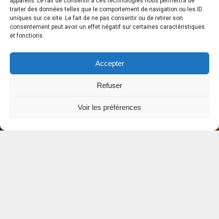
appareils. Le fait de consentir à ces technologies nous permettra de
traiter des données telles que le comportement de navigation ou les ID
uniques sur ce site. Le fait de ne pas consentir ou de retirer son
consentement peut avoir un effet négatif sur certaines caractéristiques
et fonctions.
Accepter
Notre école
Refuser
Nos cours
Voir les préférences
Nouvelles
Services
Nous joindre
Emplois
ABONNEZ-VOUS À NOTRE INFOLETTRE