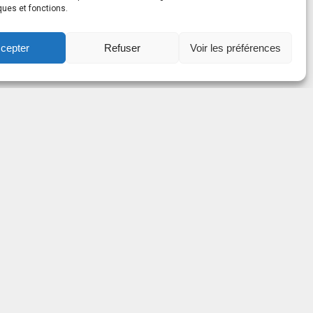
ques et fonctions.
cepter
Refuser
Voir les préférences
OUS À
LETTRE
 de Matane 2026