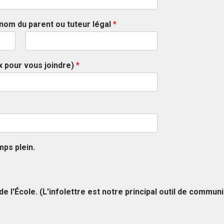
 nom du parent ou tuteur légal
*
L
a
 pour vous joindre)
*
s
t
mps plein.
 de l'École. (L'infolettre est notre principal outil de commun