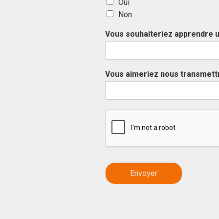
Oui
s
t
t
Non
Vous souhaiteriez apprendre u
Vous aimeriez nous transmet
Envoyer