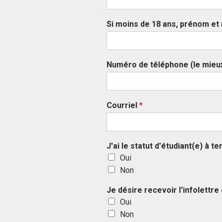
Si moins de 18 ans, prénom et
F
i
Numéro de téléphone (le mieux
r
s
t
Courriel
*
J'ai le statut d'étudiant(e) à te
Oui
Non
Je désire recevoir l'infolettre
Oui
Non