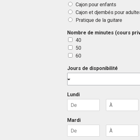
Cajon pour enfants
Cajon et djembés pour adulte
Pratique de la guitare
Nombre de minutes (cours pri
40
50
60
Jours de disponibilité
Lundi
F
L
i
a
Mardi
r
s
s
t
t
F
L