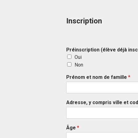
Inscription
Préinscription (élève déjà inscr
Oui
Non
Prénom et nom de famille
*
F
i
Adresse, y compris ville et co
r
s
t
Âge
*