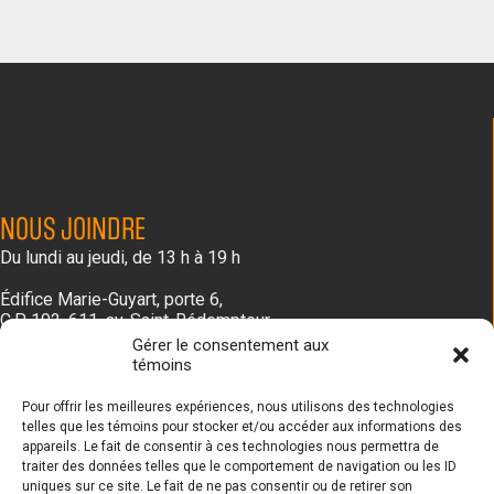
NOUS JOINDRE
Du lundi au jeudi, de 13 h à 19 h
Édifice Marie-Guyart, porte 6,
C.P. 192, 611, av. Saint-Rédempteur
Matane (Québec) G4W 3N1
Gérer le consentement aux
418 562-4212
témoins
SUIVEZ-NOUS!
Pour offrir les meilleures expériences, nous utilisons des technologies
telles que les témoins pour stocker et/ou accéder aux informations des
appareils. Le fait de consentir à ces technologies nous permettra de
traiter des données telles que le comportement de navigation ou les ID
uniques sur ce site. Le fait de ne pas consentir ou de retirer son