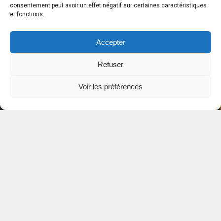
consentement peut avoir un effet négatif sur certaines caractéristiques
et fonctions.
Accepter
Notre école
Refuser
Nos cours
Nouvelles
Voir les préférences
Services
Nous joindre
Emplois
ABONNEZ-VOUS À NOTRE INFOLETTRE
© École de musique de Matane 2026